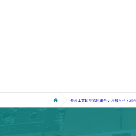
長泉工業団地協同組合
>
お知らせ
>
組