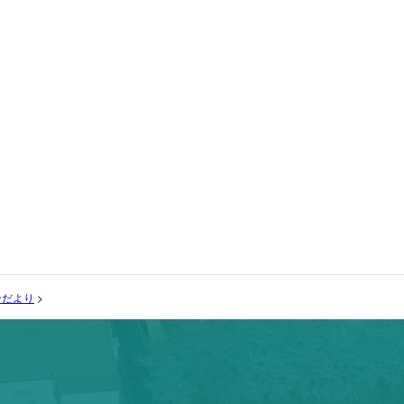
合だより
>